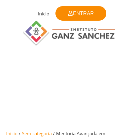
Ir
para
Início
ENTRAR
o
conteúdo
Mentoria
Avançada
em
Acufenometria
e
Hipersensibilidades
Auditivas
Renovação
-
Turma
Início
/
Sem categoria
/ Mentoria Avançada em