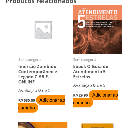
Produtos relacionados
Sem categoria
Sem categoria
Imersão Zumbido
Ebook O Guia do
Contemporâneo e
Atendimento 5
Legado C.AB.E. –
Estrelas
ONLINE
Avaliação
0
de 5
Avaliação
0
de 5
Adicionar ao
R$
29,90
Adicionar ao
R$
530,00
carrinho
carrinho