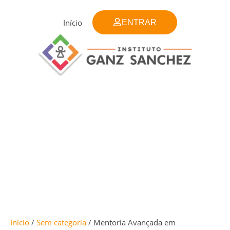
Ir
para
Início
ENTRAR
o
conteúdo
Mentoria
Avançada
em
Acufenometria
e
Hipersensibilidades
Auditivas
-
Turma
6
Início
/
Sem categoria
/ Mentoria Avançada em