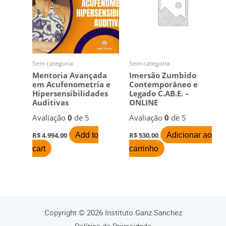
Sem categoria
Sem categoria
Mentoria Avançada
Imersão Zumbido
em Acufenometria e
Contemporâneo e
Hipersensibilidades
Legado C.AB.E. –
Auditivas
ONLINE
Avaliação
0
de 5
Avaliação
0
de 5
Add to
Adicionar ao
R$
4.994,00
R$
530,00
cart
carrinho
Copyright © 2026 Instituto Ganz Sanchez