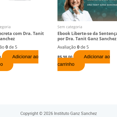
egoria
Sem categoria
ecreta com Dra. Tanit
Ebook Liberte-se da Sentenç
Sanchez
por Dra. Tanit Ganz Sanchez
ção
0
de 5
Avaliação
0
de 5
Adicionar ao
Adicionar ao
0
R$
98,00
ho
carrinho
Copyright © 2026 Instituto Ganz Sanchez