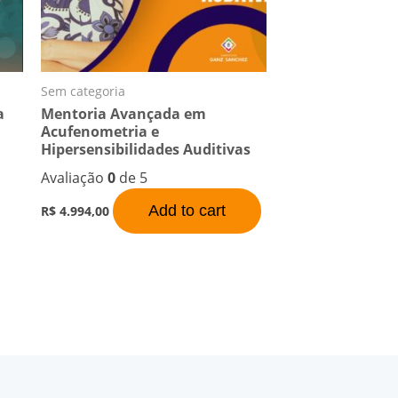
Sem categoria
a
Mentoria Avançada em
Acufenometria e
Hipersensibilidades Auditivas
Avaliação
0
de 5
Add to cart
R$
4.994,00