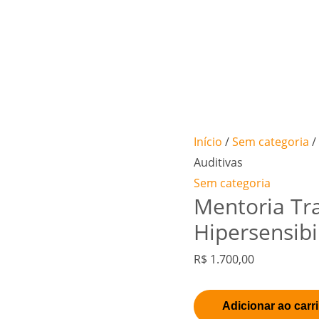
Mentoria
Início
/
Sem categoria
/
Tratamentos
Auditivas
das
Sem categoria
Mentoria Tr
Hipersensibilidades
Auditivas
Hipersensibi
quantidade
R$
1.700,00
Adicionar ao carr