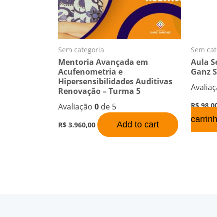
Sem categoria
Sem cat
Mentoria Avançada em
Aula S
Acufenometria e
Ganz 
Hipersensibilidades Auditivas
Avalia
Renovação – Turma 5
R$
98,0
Avaliação
0
de 5
carrin
Add to cart
R$
3.960,00