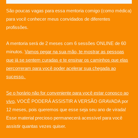
São poucas vagas para essa mentoria comigo (como médica)
para você conhecer meus convidados de diferentes
profissões.
A mentoria será de 2 meses com 6 sessões ONLINE de 60
minutos.
Vamos pegar na sua mão, te mostrar as pessoas
que já se sentem curadas e te ensinar os caminhos que elas
percorreram para você poder acelerar sua chegada ao
sucesso.
Se o horário não for conveniente para você estar conosco ao
vivo
, VOCÊ PODERÁ ASSISTIR A VERSÃO GRAVADA por
12 meses, pois queremos que esse seja seu ano de virada!
Esse material precioso permanecerá acessível para você
assistir quantas vezes quiser.