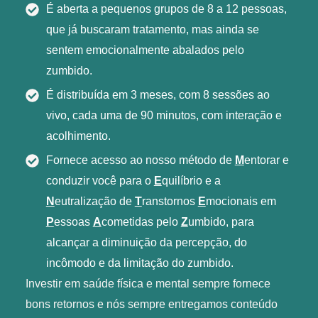
É aberta a pequenos grupos de 8 a 12 pessoas,
que já buscaram tratamento, mas ainda se
sentem emocionalmente abalados pelo
zumbido.
É distribuída em 3 meses, com 8 sessões ao
vivo, cada uma de 90 minutos, com interação e
acolhimento.
Fornece acesso ao nosso método de
M
entorar e
conduzir você para o
E
quilíbrio e a
N
eutralização de
T
ranstornos
E
mocionais em
P
essoas
A
cometidas pelo
Z
umbido, para
alcançar a diminuição da percepção, do
incômodo e da limitação do zumbido.
Investir em saúde física e mental sempre fornece
bons retornos e nós sempre entregamos conteúdo