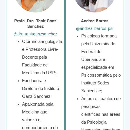
Profa. Dra. Tanit Ganz
Andrea Barros
Sanchez
@andrea_barros_psi
@dra.tanitganzsanchez
Psicóloga formada
Otorrinolaringologista
pela Universidade
e Professora Livre-
Federal de
Docente pela
Uberlândia e
Faculdade de
especializada em
Medicina da USP;
Psicossomática pelo
Fundadora e
Instituto Sedes
Diretora do Instituto
Sapientiae;
Ganz Sanchez;
Autora e coautora de
Apaixonada pela
pesquisas
Medicina que
científicas nas áreas
valoriza o
da Psicologia
comportamento do
Hospitalar, com foco