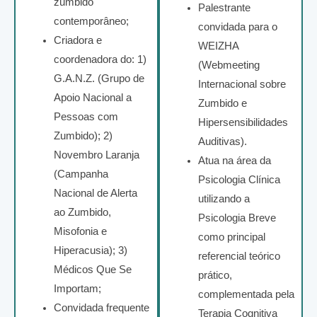
zumbido
Palestrante
contemporâneo;
convidada para o
Criadora e
WEIZHA
coordenadora do: 1)
(Webmeeting
G.A.N.Z. (Grupo de
Internacional sobre
Apoio Nacional a
Zumbido e
Pessoas com
Hipersensibilidades
Zumbido); 2)
Auditivas).
Novembro Laranja
Atua na área da
(Campanha
Psicologia Clínica
Nacional de Alerta
utilizando a
ao Zumbido,
Psicologia Breve
Misofonia e
como principal
Hiperacusia); 3)
referencial teórico
Médicos Que Se
prático,
Importam;
complementada pela
Convidada frequente
Terapia Cognitiva