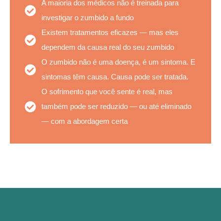
A maioria dos médicos não é treinada para
investigar o zumbido a fundo
Existem tratamentos eficazes — mas eles
dependem da causa real do seu zumbido
O zumbido não é uma doença, é um sintoma. E
sintomas têm causa. Causa pode ser tratada.
O sofrimento que você sente é real, mas
também pode ser reduzido — ou até eliminado
— com a abordagem certa