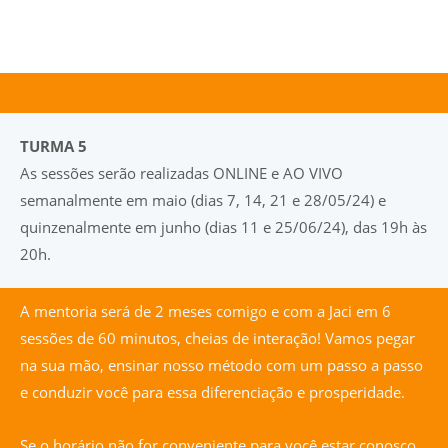
TURMA 5
As sessões serão realizadas ONLINE e AO VIVO
semanalmente em maio (dias 7, 14, 21 e 28/05/24) e
quinzenalmente em junho (dias 11 e 25/06/24), das 19h às
20h.
A mentoria será de 2 meses comigo e com a Jaci em 6
sessões de 60 minutos, cheias de interação! Vamos pegar
na sua mão, ensinar nosso método com um passo a passo
e conduzir você para essa diferenciação e prosperidade.
Se o horário não for conveniente para você estar conosco