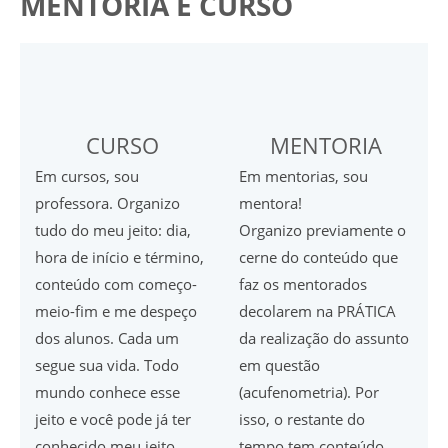
MENTORIA E CURSO
CURSO
MENTORIA
Em cursos, sou
Em mentorias, sou
professora. Organizo
mentora!
tudo do meu jeito: dia,
Organizo previamente o
hora de início e término,
cerne do conteúdo que
conteúdo com começo-
faz os mentorados
meio-fim e me despeço
decolarem na PRÁTICA
dos alunos. Cada um
da realização do assunto
segue sua vida. Todo
em questão
mundo conhece esse
(acufenometria). Por
jeito e você pode já ter
isso, o restante do
conhecido meu jeito
tempo tem conteúdo