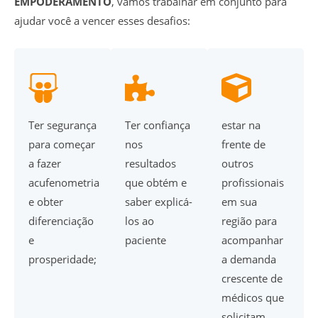
EMPODERAMENTO
, vamos trabalhar em conjunto para
ajudar você a vencer esses desafios:
Ter segurança
Ter confiança
estar na
para começar
nos
frente de
a fazer
resultados
outros
acufenometria
que obtém e
profissionais
e obter
saber explicá-
em sua
diferenciação
los ao
região para
e
paciente
acompanhar
prosperidade;
a demanda
crescente de
médicos que
solicitam