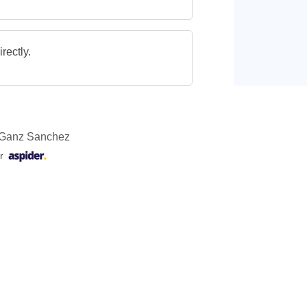
rectly.
o Ganz Sanchez
r